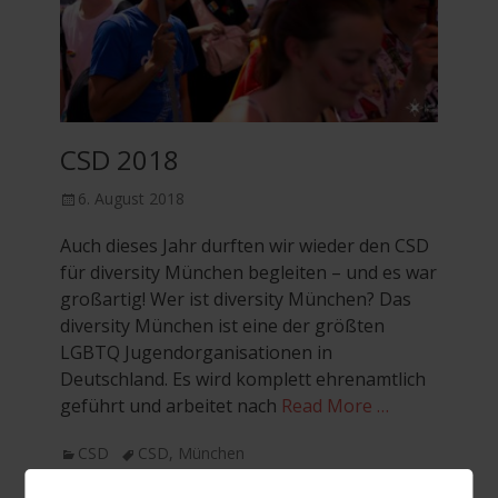
CSD 2018
Posted
6. August 2018
on
Auch dieses Jahr durften wir wieder den CSD
für diversity München begleiten – und es war
großartig! Wer ist diversity München? Das
diversity München ist eine der größten
LGBTQ Jugendorganisationen in
Deutschland. Es wird komplett ehrenamtlich
geführt und arbeitet nach
Read More …
Categories
Tags
CSD
CSD
,
München