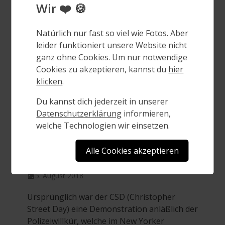
CSD 2017
Posted
5. August 2018
on
Ursprünglich war der CSD (Christopher
Street Day) eine Demonstration anläßlich der
Polizeiwillkür, welche im New Yorker