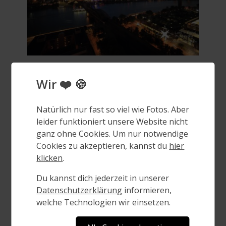
Cologne – on top of the roof
Posted
17. August 2017
on
Köln (kölsch Kölle) ist mit mehr als einer
Million Einwohnern die bevölkerungsreichste
Stadt des Landes Nordrhein-Westfalen sowie
nach Berlin, Hamburg und München die
viertgrößte Stadt Deutschlands. Die
kreisfreie Stadt gehört zum
Regierungsbezirk Köln und ist das Zentrum
des Ballungsraumes Köln/Bonn
Read More …
Categories
Tags
Cities
Köln
,
Städte