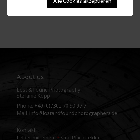
About us
Lost & Found Photography
Stefanie Kopp
Phone:
+49 (0)7302 70 90 97 7
Mail:
info@lostandfoundphotographers.de
Kontakt
Felder mit einem
*
sind Pflichtfelder